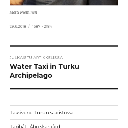
Matti Nieminen
Julkaistu
29.6.2018
Täysikokoinen
1687 × 2184
Artikkelien
JULKAISTU ARTIKKELISSA
selaus
Water Taxi in Turku
Archipelago
Taksivene Turun saaristossa
Taxibåt i Åbo skärgård